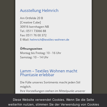
Ausstellung Helmrich
Am Ortfelde 20 B
[Creative Cube]
30916 Isernhagen NB
Tel.: 0511 73066 88
Fax: 0511 76 00 372
E-Mail:
helmrich@textiles-wohnen.de
Öffnungszeiten
Montag bis Freitag: 10 - 16 Uhr
Samstag: 10 – 14 Uhr
Lamm – Textiles Wohnen macht
Phantasie erlebbar
Die Fülle unseres Sortiments macht jeden Stil
möglich.
Ihre Vorstellungen stehen im Mittelpunkt unserer
Beratung.
Diese Website verwendet Cookies. Wenn Sie die Seite
Unternehmen
|
Aktuelles
|
Produkte
|
Service
|
weiterhin nutzen, stimmen Sie der Verwendung von Cookies