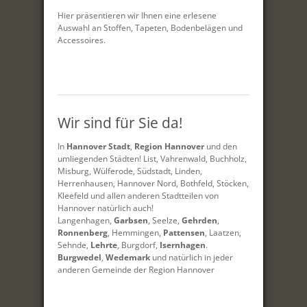
Hier präsentieren wir Ihnen eine erlesene
Auswahl an Stoffen, Tapeten, Bodenbelägen und
Accessoires.
Wir sind für Sie da!
In
Hannover Stadt
,
Region Hannover
und den
umliegenden Städten! List, Vahrenwald, Buchholz,
Misburg, Wülferode, Südstadt, Linden,
Herrenhausen, Hannover Nord, Bothfeld, Stöcken,
Kleefeld und allen anderen Stadtteilen von
Hannover natürlich auch!
Langenhagen,
Garbsen
, Seelze,
Gehrden
,
Ronnenberg
, Hemmingen,
Pattensen
, Laatzen,
Sehnde,
Lehrte
, Burgdorf,
Isernhagen
.
Burgwedel
,
Wedemark
und natürlich in jeder
anderen Gemeinde der Region Hannover