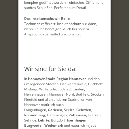
komplett geöffnet werden – einfaches Öffnen und
sanftes Schließen. Perfektion im Detail.
Das Insektenschutz – Rollo
Technisch raffiniert: Insektenschutz nur dann,
wenn Sie ihn benötigen. Auch bei hohem
Anspruch dauerhafte Funktionalität.
Wir sind für Sie da!
In
Hannover Stadt
,
Region Hannover
und den
umliegenden Städten! List, Vahrenwald, Buchholz,
Misburg, Wülferode, Südstadt, Linden,
Herrenhausen, Hannover Nord, Bothfeld, Stöcken,
Kleefeld und allen anderen Stadtteilen von
Hannover natürlich auch!
Langenhagen,
Garbsen
, Seelze,
Gehrden
,
Ronnenberg
, Hemmingen,
Pattensen
, Laatzen,
Sehnde,
Lehrte
, Burgdorf,
Isernhagen
.
Burgwedel
,
Wedemark
und natürlich in jeder