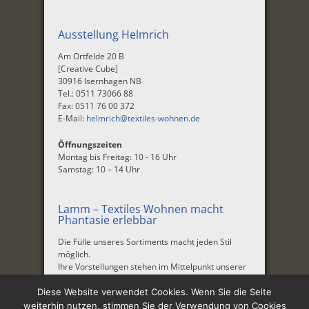
Ausstellung Helmrich
Am Ortfelde 20 B
[Creative Cube]
30916 Isernhagen NB
Tel.: 0511 73066 88
Fax: 0511 76 00 372
E-Mail:
helmrich@textiles-wohnen.de
Öffnungszeiten
Montag bis Freitag: 10 - 16 Uhr
Samstag: 10 – 14 Uhr
Lamm – Textiles Wohnen macht
Phantasie erlebbar
Die Fülle unseres Sortiments macht jeden Stil
möglich.
Ihre Vorstellungen stehen im Mittelpunkt unserer
Beratung.
Diese Website verwendet Cookies. Wenn Sie die Seite
Unternehmen
|
Aktuelles
|
Produkte
|
Service
|
weiterhin nutzen, stimmen Sie der Verwendung von Cookies