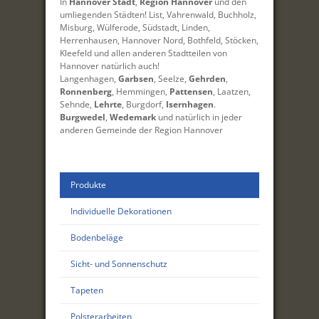
In
Hannover Stadt
,
Region Hannover
und den
umliegenden Städten! List, Vahrenwald, Buchholz,
Misburg, Wülferode, Südstadt, Linden,
Herrenhausen, Hannover Nord, Bothfeld, Stöcken,
Kleefeld und allen anderen Stadtteilen von
Hannover natürlich auch!
Langenhagen,
Garbsen
, Seelze,
Gehrden
,
Ronnenberg
, Hemmingen,
Pattensen
, Laatzen,
Sehnde,
Lehrte
, Burgdorf,
Isernhagen
.
Burgwedel
,
Wedemark
und natürlich in jeder
anderen Gemeinde der Region Hannover
Produkte
Individuelle Dekorationen
Bodenbeläge
Sicht- und Sonnenschutz
Tapeten
Polsterarbeiten