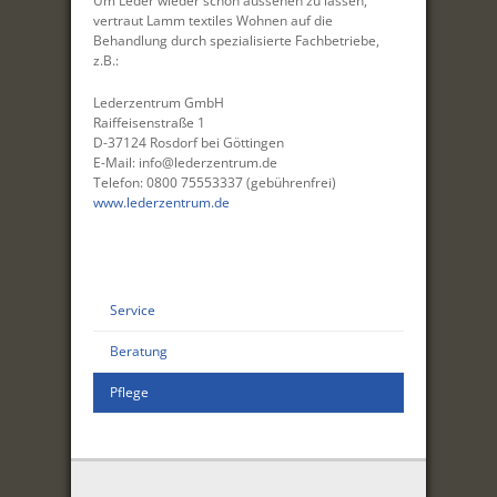
Um Leder wieder schön aussehen zu lassen,
vertraut Lamm textiles Wohnen auf die
Behandlung durch spezialisierte Fachbetriebe,
z.B.:
Lederzentrum GmbH
Raiffeisenstraße 1
D-37124 Rosdorf bei Göttingen
E-Mail: info@lederzentrum.de
Telefon: 0800 75553337 (gebührenfrei)
www.lederzentrum.de
Service
Beratung
Pflege